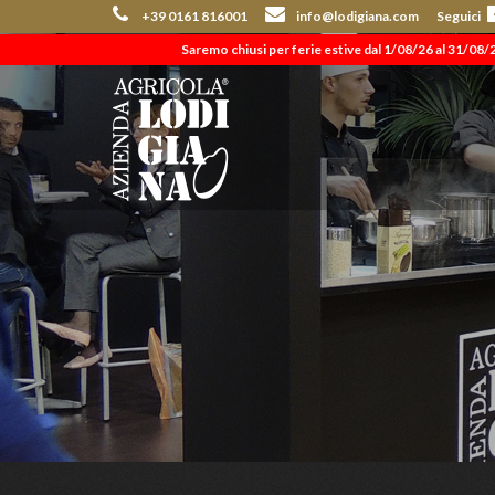
+39 0161 816001
info@lodigiana.com
Seguici
Saremo chiusi per ferie estive dal 1/08/26 al 31/08/26