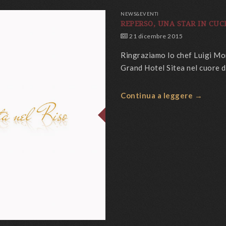
NEWS&EVENTI
REPERSO, UNA STAR IN CUC
21 dicembre 2015
Ringraziamo lo chef Luigi Mor
Grand Hotel Sitea nel cuore 
Continua a leggere →