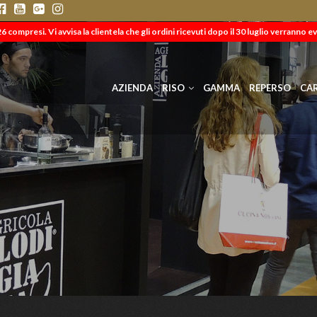
 compresi. Vi avvisa la clientela che gli ordini ricevuti dopo il 30 luglio verranno ev
AZIENDA
RISO
GAMMA
REPERSO
CA