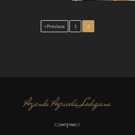
Previous
1
2
Azienda Agricola Lodigiana