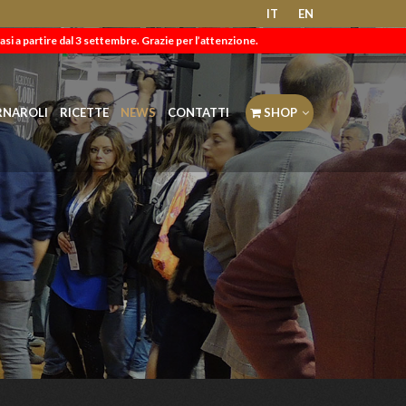
IT
EN
asi a partire dal 3 settembre. Grazie per l’attenzione.
RNAROLI
RICETTE
NEWS
CONTATTI
SHOP