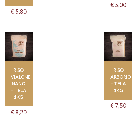
€
5,00
€
5,80
RISO
RISO
VIALONE
ARBORIO
NANO
– TELA
– TELA
1KG
1KG
€
7,50
€
8,20