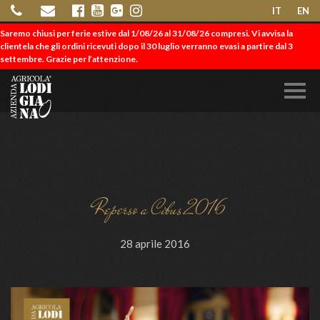
IT
EN
Saremo chiusi per ferie estive dal 1/08/26 al 31/08/26 compresi. Vi avvisa la
clientela che gli ordini ricevuti dopo il 30 luglio verranno evasi a partire dal 3
settembre. Grazie per l’attenzione.
Reperso a Cibus 2016
28 aprile 2016