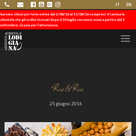
IT
EN
Saremo chiusi per ferie estive dal 1/08/26 al 31/08/26 compresi. Vi avvisa la
clientela che gli ordini ricevuti dopo il 30 luglio verranno evasi a partire dal 3
settembre. Grazie per l’attenzione.
Riso & Riso
25 giugno 2016