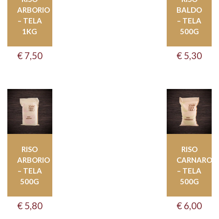
ARBORIO
BALDO
– TELA
– TELA
1KG
500G
€
7,50
€
5,30
RISO
RISO
ARBORIO
CARNAROLI
– TELA
– TELA
500G
500G
€
5,80
€
6,00