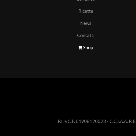
Ricette
News
Contatti
Shop
P.I. e C.F. 01908120023 - C.C.I.A.A. R.