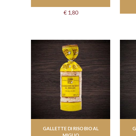
€
1,80
GALLETTE DI RISO BIO AL
G
MIGLIO