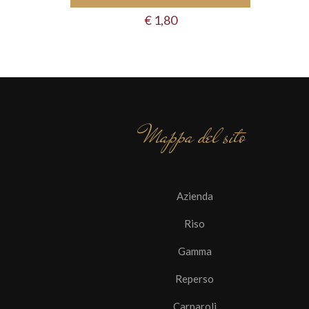
€
1,80
Mappa del sito
Azienda
Riso
Gamma
Reperso
Carnaroli