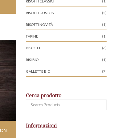
RISOTTI CLASSICI
(1)
RISOTTI GUSTOSI
(2)
RISOTTI NOVITÀ
(1)
FARINE
(1)
BISCOTTI
(6)
RISI BIO
(1)
GALLETTE BIO
(7)
Cerca prodotto
Cerca:
Informazioni
CON